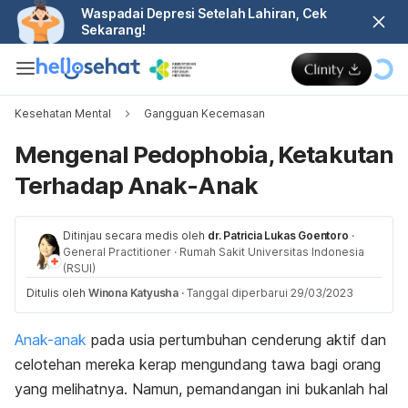
Waspadai Depresi Setelah Lahiran, Cek
Sekarang!
Kesehatan Mental
Gangguan Kecemasan
Mengenal Pedophobia, Ketakutan
Terhadap Anak-Anak
Ditinjau secara medis oleh
dr. Patricia Lukas Goentoro
·
General Practitioner
·
Rumah Sakit Universitas Indonesia
(RSUI)
Ditulis oleh
Winona Katyusha
·
Tanggal diperbarui 29/03/2023
Anak-anak
pada usia pertumbuhan cenderung aktif dan
celotehan mereka kerap mengundang tawa bagi orang
yang melihatnya. Namun, pemandangan ini bukanlah hal