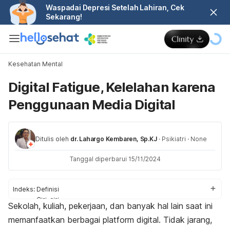
Waspadai Depresi Setelah Lahiran, Cek
Sekarang!
Kesehatan Mental
Digital Fatigue, Kelelahan karena
Penggunaan Media Digital
Ditulis oleh
dr. Lahargo Kembaren, Sp.KJ
·
Psikiatri
·
None
Tanggal diperbarui 15/11/2024
Indeks:
Definisi
Ciri-ciri
Sekolah, kuliah, pekerjaan, dan banyak hal lain saat ini
Penyebab
memanfaatkan berbagai
platform
digital. Tidak jarang,
Dampak