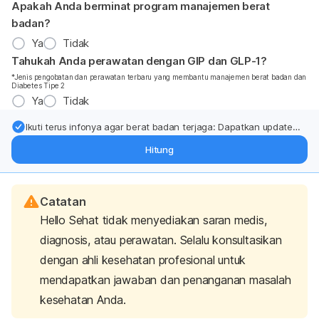
Apakah Anda berminat program manajemen berat
badan?
Ya
Tidak
Tahukah Anda perawatan dengan GIP dan GLP-1?
*Jenis pengobatan dan perawatan terbaru yang membantu manajemen berat badan dan
Diabetes Tipe 2
Ya
Tidak
Ikuti terus infonya agar berat badan terjaga: Dapatkan update
dari pakar mengenai dukungan dan perawatan berat badan
Hitung
langsung ke inbox Anda.
Catatan
Hello Sehat tidak menyediakan saran medis,
diagnosis, atau perawatan. Selalu konsultasikan
dengan ahli kesehatan profesional untuk
mendapatkan jawaban dan penanganan masalah
kesehatan Anda.