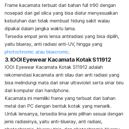
Frame
kacamata terbuat dari bahan
full
tr90 dengan
nosepad
dari gel silica yang bisa diatur menyesuaikan
kebutuhan dan tidak membuat hidung sakit walau
dipakai dalam jangka waktu lama.
Tersedia empat jenis lensa antiradiasi yang bisa dipilih,
yaitu
blueray
, anti radiasi anti-UV, hingga yang
photochromic
atau
bluecromic
.
3. IOOI Eyewear Kacamata Kotak S11912
IOOI Eyewear Kacamata Kotak S11912 adalah
rekomendasi kacamata anti silau dan anti radiasi yang
bisa melindungi mata dari sinar ultraviolet serta sinar biru
dari komputer dan
handphone.
Kacamata ini memiliki
frame
yang terbuat dari bahan
metal dan PC dengan bentuk kotak yang menarik.
Untuk lensanya, tersedia lima jenis pilihan sesuai dengan
jenis radiasinya, yaitu anti-
blueray
, anti radiasi,