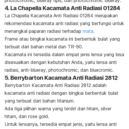
photochromic
,
blueray
tipis, dan
photochromic blueray
.
4. La Chapella Kacamata Anti Radiasi 01284
La Chapella Kacamata Anti Radiasi 01284 merupakan
rekomendasi kacamata anti radiasi yang berfungsi untuk
menangkal paparan radiasi terhadap
mata
.
Frame
atau bingkai kacamata ini berbentuk bulat yang
terbuat dari bahan metal dan TR-90.
Kacamata ini tersedia dalam empat jenis lensa yang bisa
disesuaikan dengan kebutuhan Anda, yaitu lensa anti
radiasi, anti-
blueray
,
photochromic
, dan
bluecromic
.
5. Berrybarton Kacamata Anti Radiasi 2812
Berrybarton Kacamata Anti Radiasi 2812 adalah
kacamata anti radiasi dengan bingkai berbentuk bulat
yang terbuat dari bahan titanium.
Ada tiga pilihan warna yang terdiri dari hitam, silver
hitam, dan
rose gold
.
Untuk lensanya, tersedia empat jenis, yaitu lensa anti