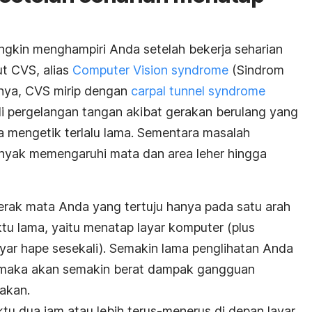
gkin menghampiri Anda setelah bekerja seharian
t CVS, alias
Computer Vision syndrome
(Sindrom
pnya, CVS mirip dengan
carpal tunnel syndrome
di pergelangan tangan akibat gerakan berulang yang
 mengetik terlalu lama. Sementara masalah
anyak memengaruhi mata dan area leher hingga
gerak mata Anda yang tertuju hanya pada satu arah
tu lama, yaitu menatap layar komputer (plus
yar hape sesekali). Semakin lama penglihatan Anda
k, maka akan semakin berat dampak gangguan
akan.
 dua jam atau lebih terus-menerus di depan layar