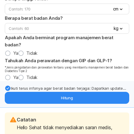
cm
Berapa berat badan Anda?
kg
Apakah Anda berminat program manajemen berat
badan?
Ya
Tidak
Tahukah Anda perawatan dengan GIP dan GLP-1?
*Jenis pengobatan dan perawatan terbaru yang membantu manajemen berat badan dan
Diabetes Tipe 2
Ya
Tidak
Ikuti terus infonya agar berat badan terjaga: Dapatkan update
dari pakar mengenai dukungan dan perawatan berat badan
Hitung
langsung ke inbox Anda.
Catatan
Hello Sehat tidak menyediakan saran medis,