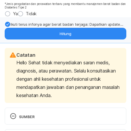
*Jenis pengobatan dan perawatan terbaru yang membantu manajemen berat badan dan
Diabetes Tipe 2
Ya
Tidak
Ikuti terus infonya agar berat badan terjaga: Dapatkan update
dari pakar mengenai dukungan dan perawatan berat badan
Hitung
langsung ke inbox Anda.
Catatan
Hello Sehat tidak menyediakan saran medis,
diagnosis, atau perawatan. Selalu konsultasikan
dengan ahli kesehatan profesional untuk
mendapatkan jawaban dan penanganan masalah
kesehatan Anda.
SUMBER
Why Do We Blink Our Eyes?. (2022). 
Retrieved 30 