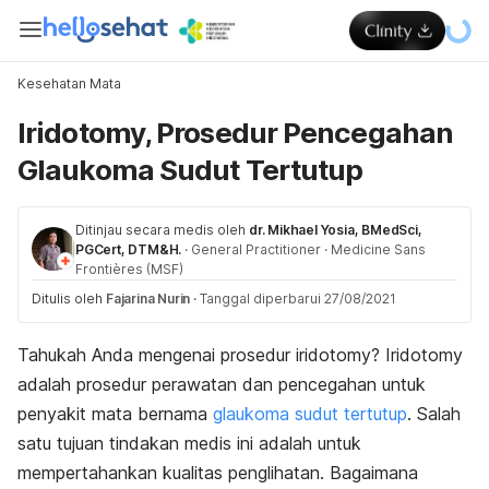
Kesehatan Mata
Iridotomy, Prosedur Pencegahan
Glaukoma Sudut Tertutup
Ditinjau secara medis oleh
dr. Mikhael Yosia, BMedSci,
PGCert, DTM&H.
·
General Practitioner
·
Medicine Sans
Frontières (MSF)
Ditulis oleh
Fajarina Nurin
·
Tanggal diperbarui 27/08/2021
Tahukah Anda mengenai prosedur
iridotomy
?
Iridotomy
adalah prosedur perawatan dan pencegahan untuk
penyakit mata bernama
glaukoma sudut tertutup
. Salah
satu tujuan tindakan medis ini adalah untuk
mempertahankan kualitas penglihatan. Bagaimana