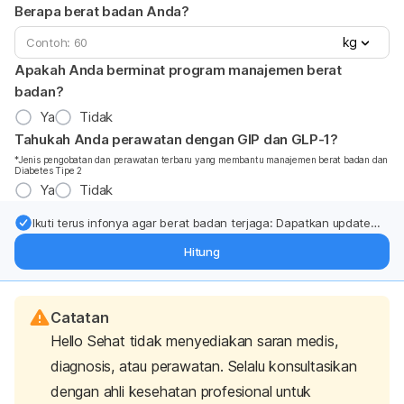
Berapa berat badan Anda?
kg
Apakah Anda berminat program manajemen berat
badan?
Ya
Tidak
Tahukah Anda perawatan dengan GIP dan GLP-1?
*Jenis pengobatan dan perawatan terbaru yang membantu manajemen berat badan dan
Diabetes Tipe 2
Ya
Tidak
Ikuti terus infonya agar berat badan terjaga: Dapatkan update
dari pakar mengenai dukungan dan perawatan berat badan
Hitung
langsung ke inbox Anda.
Catatan
Hello Sehat tidak menyediakan saran medis,
diagnosis, atau perawatan. Selalu konsultasikan
dengan ahli kesehatan profesional untuk