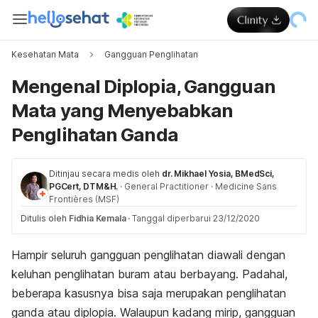
Kesehatan Mata
Gangguan Penglihatan
Mengenal Diplopia, Gangguan
Mata yang Menyebabkan
Penglihatan Ganda
Ditinjau secara medis oleh
dr. Mikhael Yosia, BMedSci,
PGCert, DTM&H.
·
General Practitioner
·
Medicine Sans
Frontières (MSF)
Ditulis oleh
Fidhia Kemala
·
Tanggal diperbarui 23/12/2020
Hampir seluruh gangguan penglihatan diawali dengan
keluhan penglihatan buram atau berbayang. Padahal,
beberapa kasusnya bisa saja merupakan penglihatan
ganda atau diplopia. Walaupun kadang mirip, gangguan