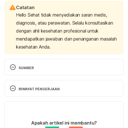
Catatan
Hello Sehat tidak menyediakan saran medis,
diagnosis, atau perawatan. Selalu konsultasikan
dengan ahli kesehatan profesional untuk
mendapatkan jawaban dan penanganan masalah
kesehatan Anda.
SUMBER
Butler, L., Yap, T., & Wright, M. (2016). The 
RIWAYAT PENGERJAAN
accuracy of the Edinburgh diplopia diagnostic 
algorithm. 
Eye
, 30(6), 812-816. 
Versi Terbaru
https://www.doi.org/10.1038/eye.2016.44
23/12/2020
Ditulis oleh 
Fidhia Kemala
Apakah artikel ini membantu?
Ditinjau secara medis oleh
dr. Mikhael Yosia, 