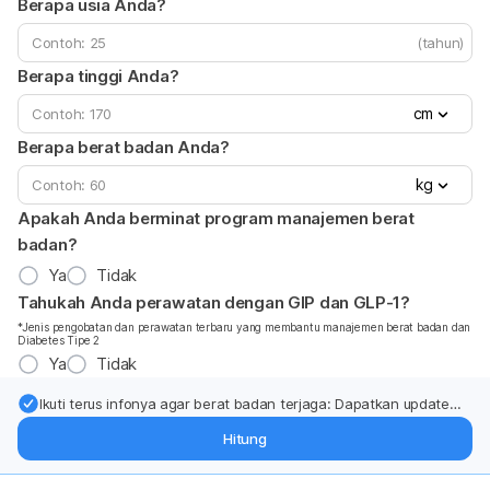
Berapa usia Anda?
(tahun)
Berapa tinggi Anda?
cm
Berapa berat badan Anda?
kg
Apakah Anda berminat program manajemen berat
badan?
Ya
Tidak
Tahukah Anda perawatan dengan GIP dan GLP-1?
*Jenis pengobatan dan perawatan terbaru yang membantu manajemen berat badan dan
Diabetes Tipe 2
Ya
Tidak
Ikuti terus infonya agar berat badan terjaga: Dapatkan update
dari pakar mengenai dukungan dan perawatan berat badan
Hitung
langsung ke inbox Anda.