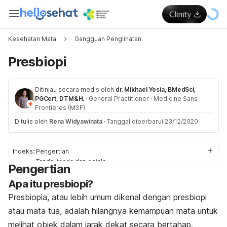
Kesehatan Mata
Gangguan Penglihatan
Presbiopi
Ditinjau secara medis oleh
dr. Mikhael Yosia, BMedSci,
PGCert, DTM&H.
·
General Practitioner
·
Medicine Sans
Frontières (MSF)
Ditulis oleh
Rena Widyawinata
·
Tanggal diperbarui 23/12/2020
Indeks:
Pengertian
Tanda-tanda dan gejala
Pengertian
Penyebab
Apa itu presbiopi?
Faktor-faktor risiko
Pengobatan
Presbiopia, atau lebih umum dikenal dengan presbiopi
Pengobatan di rumah
atau mata tua, adalah hilangnya kemampuan mata untuk
melihat objek dalam jarak dekat secara bertahap.