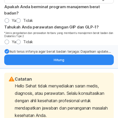
Apakah Anda berminat program manajemen berat
badan?
Ya
Tidak
Tahukah Anda perawatan dengan GIP dan GLP-1?
*Jenis pengobatan dan perawatan terbaru yang membantu manajemen berat badan dan
Diabetes Tipe 2
Ya
Tidak
Ikuti terus infonya agar berat badan terjaga: Dapatkan update
dari pakar mengenai dukungan dan perawatan berat badan
Hitung
langsung ke inbox Anda.
Catatan
Hello Sehat tidak menyediakan saran medis,
diagnosis, atau perawatan. Selalu konsultasikan
dengan ahli kesehatan profesional untuk
mendapatkan jawaban dan penanganan masalah
kesehatan Anda.