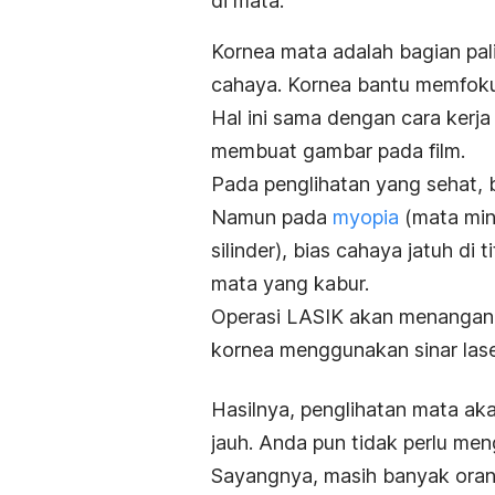
di mata.
Kornea mata adalah bagian pa
cahaya. Kornea bantu memfok
Hal ini sama dengan cara kerj
membuat gambar pada film.
Pada penglihatan yang sehat, b
Namun pada
myopia
(mata minu
silinder), bias cahaya jatuh di 
mata yang kabur.
Operasi LASIK akan menangani
kornea menggunakan sinar laser
Hasilnya, penglihatan mata aka
jauh. Anda pun tidak perlu me
Sayangnya, masih banyak ora