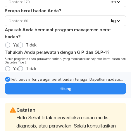
cm
Berapa berat badan Anda?
kg
Apakah Anda berminat program manajemen berat
badan?
Ya
Tidak
Tahukah Anda perawatan dengan GIP dan GLP-1?
*Jenis pengobatan dan perawatan terbaru yang membantu manajemen berat badan dan
Diabetes Tipe 2
Ya
Tidak
Ikuti terus infonya agar berat badan terjaga: Dapatkan update
dari pakar mengenai dukungan dan perawatan berat badan
Hitung
langsung ke inbox Anda.
Catatan
Hello Sehat tidak menyediakan saran medis,
diagnosis, atau perawatan. Selalu konsultasikan