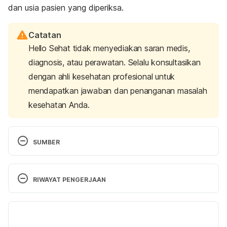
dan usia pasien yang diperiksa.
Catatan
Hello Sehat tidak menyediakan saran medis,
diagnosis, atau perawatan. Selalu konsultasikan
dengan ahli kesehatan profesional untuk
mendapatkan jawaban dan penanganan masalah
kesehatan Anda.
SUMBER
Sickle Cell Tests | Lab Tests Online. (2021). 
Retrieved 17 September 2021, from 
RIWAYAT PENGERJAAN
https://labtestsonline.org/tests/sickle-cell-tests
Versi Terbaru
Encyclopedia, M., & test, S. (2020). Sickle cell test: 
30/09/2021