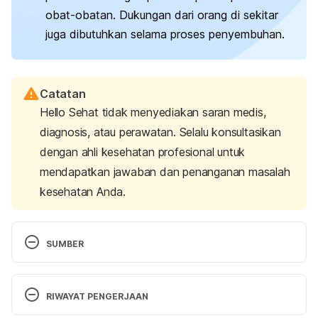
obat-obatan. Dukungan dari orang di sekitar
juga dibutuhkan selama proses penyembuhan.
Catatan
Hello Sehat tidak menyediakan saran medis,
diagnosis, atau perawatan. Selalu konsultasikan
dengan ahli kesehatan profesional untuk
mendapatkan jawaban dan penanganan masalah
kesehatan Anda.
SUMBER
Birth trauma and postnatal PTSD. 
(n.d.). Mind. 
Retrieved 08 July 2025, from 
RIWAYAT PENGERJAAN
https://www.mind.org.uk/information-