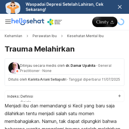
Waspadai Depresi Setelah Lahiran, Cek
Sekarang!
Kehamilan
Perawatan Ibu
Kesehatan Mental Ibu
Trauma Melahirkan
Ditinjau secara medis oleh
dr. Damar Upahita
·
General
Practitioner
·
None
Ditulis oleh
Karinta Ariani Setiaputri
·
Tanggal diperbarui 11/07/2025
Indeks:
Definisi
Gejala
Menjadi ibu dan memandangi si Kecil yang baru saja
Penyebab
dilahirkan tentu menjadi salah satu momen
Faktor risiko
Dampak buruk
membahagiakan. Namun, tak dapat dipungkiri bahwa
Perawatan