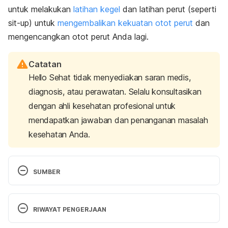
untuk melakukan
latihan kegel
dan latihan perut (seperti
sit-up
) untuk
mengembalikan kekuatan otot perut
dan
mengencangkan otot perut Anda lagi.
Catatan
Hello Sehat tidak menyediakan saran medis,
diagnosis, atau perawatan. Selalu konsultasikan
dengan ahli kesehatan profesional untuk
mendapatkan jawaban dan penanganan masalah
kesehatan Anda.
SUMBER
Baby Center. (2017). 
Body changes after childbirth 
| BabyCenter
. [online] Available at: 
RIWAYAT PENGERJAAN
https://www.babycenter.com/body-changes-after-
childbirth [Accessed 24 May 2017].
Versi Terbaru