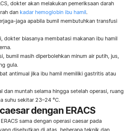
ACS, dokter akan melakukan pemeriksaan darah
arah dan
kadar hemoglobin ibu hamil
.
erjaga-jaga apabila bumil membutuhkan transfusi
i, dokter biasanya membatasi makanan ibu hamil
erna.
, bumil masih diperbolehkan minum air putih, jus,
g gula.
 antimual jika ibu hamil memiliki gastritis atau
l dan muntah selama hingga setelah operasi, ruang
a suhu sekitar 23
–24 °C.
i caesar dengan ERACS
i ERACS sama dengan operasi
caesar
pada
yang disebutkan di atas, beberapa teknik dan