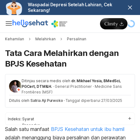
Waspadai Depresi Setelah Lahiran, Cek
Sekarang!
Kehamilan
Melahirkan
Persalinan
Tata Cara Melahirkan dengan
BPJS Kesehatan
Ditinjau secara medis oleh
dr. Mikhael Yosia, BMedSci,
PGCert, DTM&H.
·
General Practitioner
·
Medicine Sans
Frontières (MSF)
Ditulis oleh
Satria Aji Purwoko
·
Tanggal diperbarui 27/03/2025
Indeks:
Syarat
Prosedur
Salah satu manfaat
BPJS Kesehatan untuk ibu hamil
Biaya
adalah menanggung biaya persalinan dan perawatan