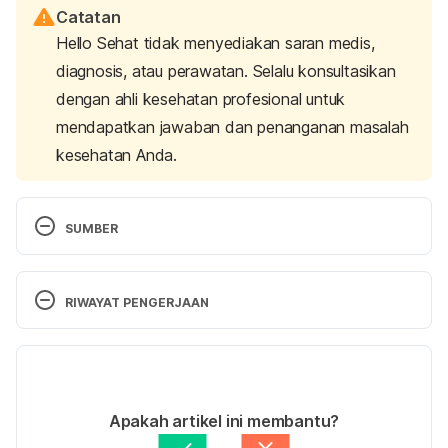
Catatan
Hello Sehat tidak menyediakan saran medis,
diagnosis, atau perawatan. Selalu konsultasikan
dengan ahli kesehatan profesional untuk
mendapatkan jawaban dan penanganan masalah
kesehatan Anda.
SUMBER
Rose, W. (2019, December 10). 
11 abortion pill side 
effects that you should know about
. White Rose 
RIWAYAT PENGERJAAN
Women’s Center. Retrieved 18 August 2025, from 
https://whiterosewomenscenter.org/abortion-pill-
Versi Terbaru
side-effects/
01/09/2025
Medical abortion
. (n.d.). Top-ranked Hospital in the 
Ditulis oleh 
Adhenda Madarina
Apakah artikel ini membantu?
Nation – Mayo Clinic. Retrieved 18 August 2025, 
Ditinjau secara medis oleh
dr. Carla Pramudita 