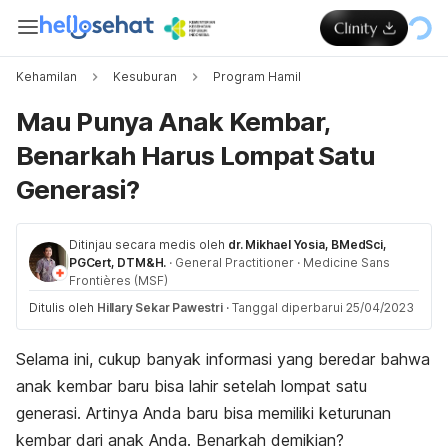
Kehamilan
Kesuburan
Program Hamil
Mau Punya Anak Kembar,
Benarkah Harus Lompat Satu
Generasi?
Ditinjau secara medis oleh
dr. Mikhael Yosia, BMedSci,
PGCert, DTM&H.
·
General Practitioner
·
Medicine Sans
Frontières (MSF)
Ditulis oleh
Hillary Sekar Pawestri
·
Tanggal diperbarui 25/04/2023
Selama ini, cukup banyak informasi yang beredar bahwa
anak kembar baru bisa lahir setelah lompat satu
generasi. Artinya Anda baru bisa memiliki keturunan
kembar dari anak Anda. Benarkah demikian?