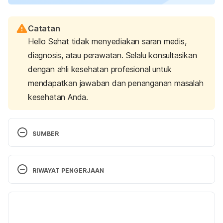
Catatan
Hello Sehat tidak menyediakan saran medis,
diagnosis, atau perawatan. Selalu konsultasikan
dengan ahli kesehatan profesional untuk
mendapatkan jawaban dan penanganan masalah
kesehatan Anda.
SUMBER
Can lifestyle choices boost my chance of getting 
pregnant?
 (2022, May 5). Mayo Clinic. Retrieved 
RIWAYAT PENGERJAAN
24 January 2023 from 
https://www.mayoclinic.org/healthy-
Versi Terbaru
lifestyle/getting-pregnant/in-depth/female-
fertility/art-20045887
.
25/01/2023