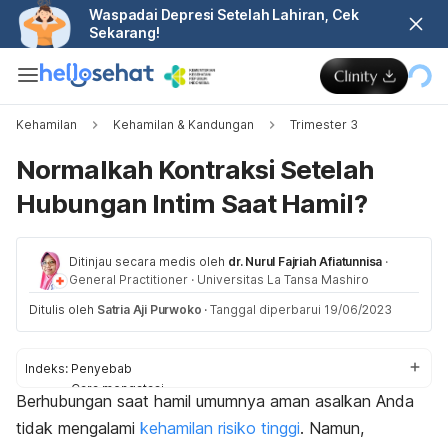
Waspadai Depresi Setelah Lahiran, Cek
Sekarang!
Kehamilan
Kehamilan & Kandungan
Trimester 3
Normalkah Kontraksi Setelah
Hubungan Intim Saat Hamil?
Ditinjau secara medis oleh
dr. Nurul Fajriah Afiatunnisa
·
General Practitioner
·
Universitas La Tansa Mashiro
Ditulis oleh
Satria Aji Purwoko
·
Tanggal diperbarui 19/06/2023
Indeks:
Penyebab
Cara mengatasi
Berhubungan saat hamil umumnya aman asalkan Anda
Kontraksi palsu
tidak mengalami
kehamilan risiko tinggi
. Namun,
Kapan harus ke dokter?