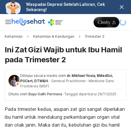
Waspadai Depresi Setelah Lahiran, Cek
Sekarang!
Kehamilan
Kehamilan & Kandungan
Trimester 2
Ini Zat Gizi Wajib untuk Ibu Hamil
pada Trimester 2
Ditinjau secara medis oleh
dr. Mikhael Yosia, BMedSci,
PGCert, DTM&H.
·
General Practitioner
·
Medicine Sans
Frontières (MSF)
Ditulis oleh
Bayu Galih Permana
·
Tanggal diperbarui 26/11/2025
Pada trimester kedua, asupan zat gizi sangat diperlukan
ibu hamil untuk mendukung perkembangan organ vital
dan otak janin. Maka dari itu, kebutuhan gizi ibu hamil