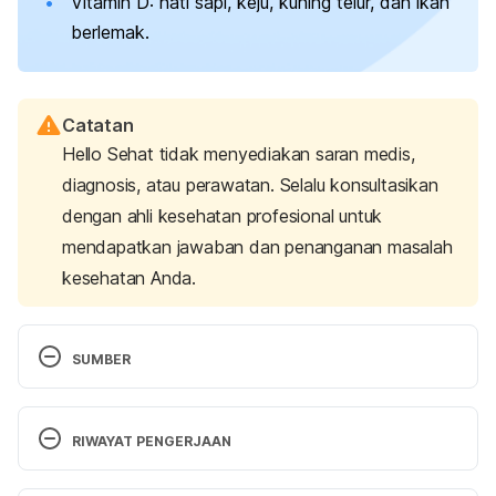
Vitamin D: hati sapi, keju, kuning telur, dan ikan
berlemak.
Catatan
Hello Sehat tidak menyediakan saran medis,
diagnosis, atau perawatan. Selalu konsultasikan
dengan ahli kesehatan profesional untuk
mendapatkan jawaban dan penanganan masalah
kesehatan Anda.
SUMBER
Pregnancy diet: Focus on these essential nutrients. 
(2022). Retrieved 29 November 2022, from 
RIWAYAT PENGERJAAN
https://www.mayoclinic.org/healthy-
lifestyle/pregnancy-week-by-week/in-
Versi Terbaru