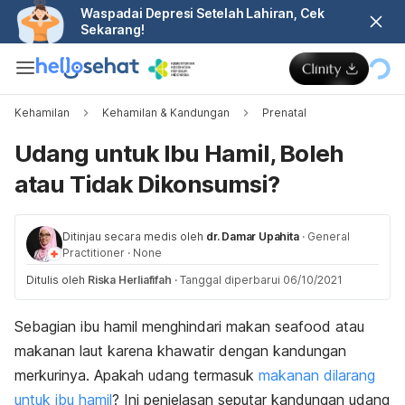
Waspadai Depresi Setelah Lahiran, Cek
Sekarang!
Kehamilan
Kehamilan & Kandungan
Prenatal
Udang untuk Ibu Hamil, Boleh
atau Tidak Dikonsumsi?
Ditinjau secara medis oleh
dr. Damar Upahita
·
General
Practitioner
·
None
Ditulis oleh
Riska Herliafifah
·
Tanggal diperbarui 06/10/2021
Sebagian ibu hamil menghindari makan
seafood
atau
makanan laut karena khawatir dengan kandungan
merkurinya. Apakah udang termasuk
makanan dilarang
untuk ibu hamil
? Ini penjelasan seputar kandungan udang