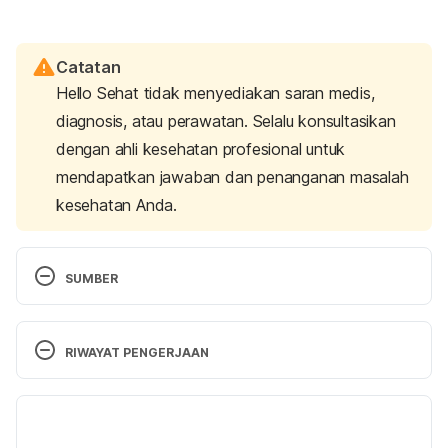
Catatan
Hello Sehat tidak menyediakan saran medis,
diagnosis, atau perawatan. Selalu konsultasikan
dengan ahli kesehatan profesional untuk
mendapatkan jawaban dan penanganan masalah
kesehatan Anda.
SUMBER
Can I Eat Shrimp Cocktails While Pregnant? Is it 
Safe or Not? – Eat Better Move More. (2021). 
RIWAYAT PENGERJAAN
Retrieved 30 June 2021, from 
https://eatbettermovemore.org/can-i-eat-shrimp-
Versi Terbaru
cocktail-while-pregnant/
06/10/2021