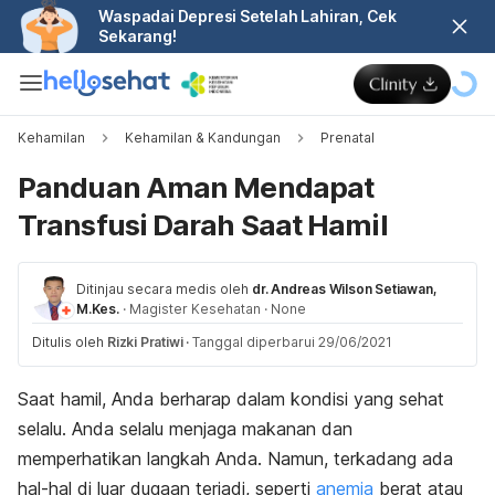
Waspadai Depresi Setelah Lahiran, Cek
Sekarang!
Kehamilan
Kehamilan & Kandungan
Prenatal
Panduan Aman Mendapat
Transfusi Darah Saat Hamil
Ditinjau secara medis oleh
dr. Andreas Wilson Setiawan,
M.Kes.
·
Magister Kesehatan
·
None
Ditulis oleh
Rizki Pratiwi
·
Tanggal diperbarui 29/06/2021
Saat hamil, Anda berharap dalam kondisi yang sehat
selalu. Anda selalu menjaga makanan dan
memperhatikan langkah Anda. Namun, terkadang ada
hal-hal di luar dugaan terjadi, seperti
anemia
berat atau