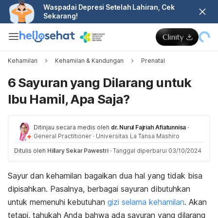
Waspadai Depresi Setelah Lahiran, Cek
Sekarang!
Kehamilan
Kehamilan & Kandungan
Prenatal
6 Sayuran yang Dilarang untuk
Ibu Hamil, Apa Saja?
Ditinjau secara medis oleh
dr. Nurul Fajriah Afiatunnisa
·
General Practitioner
·
Universitas La Tansa Mashiro
Ditulis oleh
Hillary Sekar Pawestri
·
Tanggal diperbarui 03/10/2024
Sayur dan kehamilan bagaikan dua hal yang tidak bisa
dipisahkan. Pasalnya, berbagai sayuran dibutuhkan
untuk memenuhi kebutuhan
gizi selama kehamilan
. Akan
tetapi, tahukah Anda bahwa ada sayuran yang dilarang