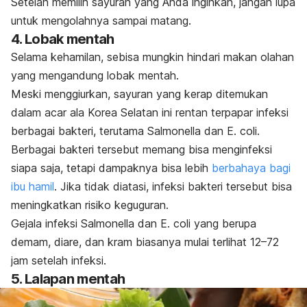
Setelah memilih sayuran yang Anda inginkan, jangan lupa
untuk mengolahnya sampai matang.
4. Lobak mentah
Selama kehamilan, sebisa mungkin hindari makan olahan
yang mengandung lobak mentah.
Meski menggiurkan, sayuran yang kerap ditemukan
dalam acar ala Korea Selatan ini rentan terpapar infeksi
berbagai bakteri, terutama
Salmonella
dan
E. coli.
Berbagai bakteri tersebut memang bisa menginfeksi
siapa saja, tetapi dampaknya bisa lebih
berbahaya bagi
ibu hamil
. Jika tidak diatasi, infeksi bakteri tersebut bisa
meningkatkan risiko keguguran.
Gejala infeksi
Salmonella
dan
E. coli
yang
berupa
demam, diare, dan kram biasanya mulai terlihat 12–72
jam setelah infeksi.
5. Lalapan mentah