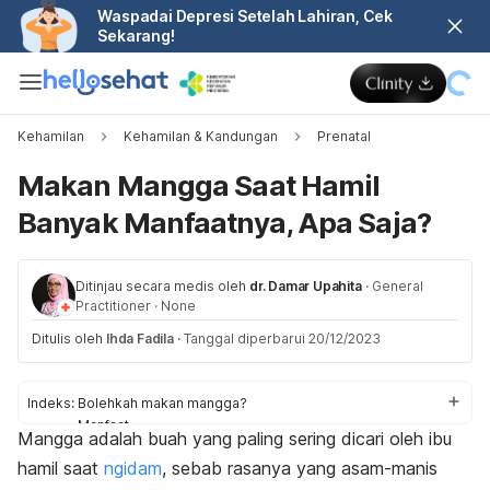
Waspadai Depresi Setelah Lahiran, Cek
Sekarang!
Kehamilan
Kehamilan & Kandungan
Prenatal
Makan Mangga Saat Hamil
Banyak Manfaatnya, Apa Saja?
Ditinjau secara medis oleh
dr. Damar Upahita
·
General
Practitioner
·
None
Ditulis oleh
Ihda Fadila
·
Tanggal diperbarui 20/12/2023
Indeks:
Bolehkah makan mangga?
Manfaat
Mangga adalah buah yang paling sering dicari oleh
ibu
Risiko
hamil saat
ngidam
, sebab r
asanya yang asam-manis
Tips aman