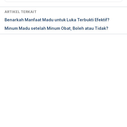
Honey. (2020). Retrieved 22 December 2020, from
ARTIKEL TERKAIT
https://www.mayoclinic.org/drugs-supplements-
Benarkah Manfaat Madu untuk Luka Terbukti Efektif?
honey/art-20363819
Minum Madu setelah Minum Obat, Boleh atau Tidak?
Infant Botulism (for Parents) – Nemours 
KidsHealth. (2020). Retrieved 22 December 2020, 
from
Memuat...
https://kidshealth.org/en/parents/botulism.html
Yaghoobi, R., Kazerouni, A., & kazerouni, O. (2013). 
Evidence for Clinical Use of Honey in Wound 
Healing as an Anti-bacterial, Anti-inflammatory Anti-
oxidant and Anti-viral Agent: A Review. 
Jundishapur 
Journal Of Natural Pharmaceutical Products
, 
8
(3), 
100-104. doi: 
10.17795/jjnpp-9487
Morning sickness . (2020). Retrieved 22 December 
2020, from 