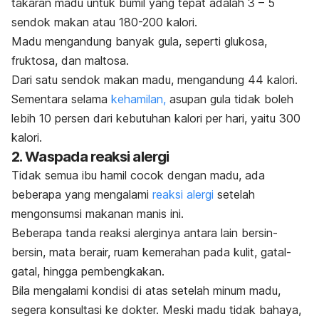
takaran madu untuk bumil yang tepat adalah 3 – 5
sendok makan atau 180-200 kalori.
Madu mengandung banyak gula, seperti glukosa,
fruktosa, dan maltosa.
Dari satu sendok makan madu, mengandung 44 kalori.
Sementara selama
kehamilan,
asupan gula tidak boleh
lebih 10 persen dari kebutuhan kalori per hari, yaitu 300
kalori.
2. Waspada reaksi alergi
Tidak semua ibu hamil cocok dengan madu, ada
beberapa yang mengalami
reaksi alergi
setelah
mengonsumsi makanan manis ini.
Beberapa tanda reaksi alerginya antara lain b
ersin-
bersin, m
ata berair, r
uam kemerahan pada kulit, gatal-
gatal, hingga p
embengkakan.
Bila mengalami kondisi di atas setelah minum madu,
segera konsultasi ke dokter. Meski madu tidak bahaya,