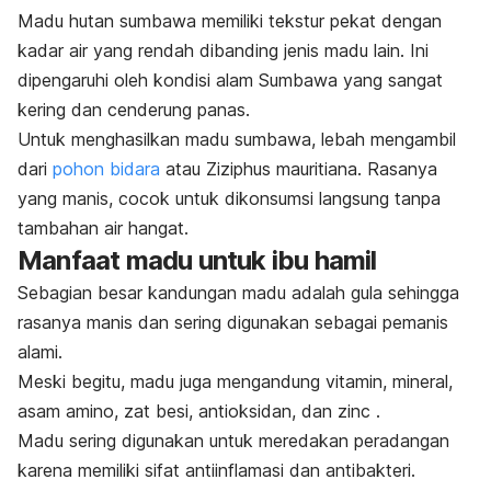
Madu hutan sumbawa memiliki tekstur pekat dengan
kadar air yang rendah dibanding jenis madu lain. Ini
dipengaruhi oleh kondisi alam Sumbawa yang sangat
kering dan cenderung panas.
Untuk menghasilkan madu sumbawa, lebah mengambil
dari
pohon bidara
atau Z
iziphus mauritiana
. Rasanya
yang manis, cocok untuk dikonsumsi langsung tanpa
tambahan air hangat.
Manfaat madu untuk ibu hamil
Sebagian besar kandungan madu adalah gula sehingga
rasanya manis dan sering digunakan sebagai pemanis
alami.
Meski begitu, madu juga mengandung v
itamin, m
ineral,
a
sam amino, z
at besi, a
ntioksidan, dan z
inc .
Madu sering digunakan untuk meredakan peradangan
karena memiliki sifat antiinflamasi dan antibakteri.