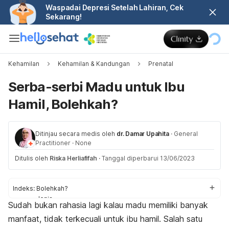
Waspadai Depresi Setelah Lahiran, Cek
Sekarang!
Kehamilan
Kehamilan & Kandungan
Prenatal
Serba-serbi Madu untuk Ibu
Hamil, Bolehkah?
Ditinjau secara medis oleh
dr. Damar Upahita
·
General
Practitioner
·
None
Ditulis oleh
Riska Herliafifah
·
Tanggal diperbarui 13/06/2023
Indeks:
Bolehkah?
Jenis
Sudah bukan rahasia lagi kalau madu memiliki banyak
Manfaat
manfaat, tidak terkecuali untuk ibu hamil. Salah satu
Perhatian