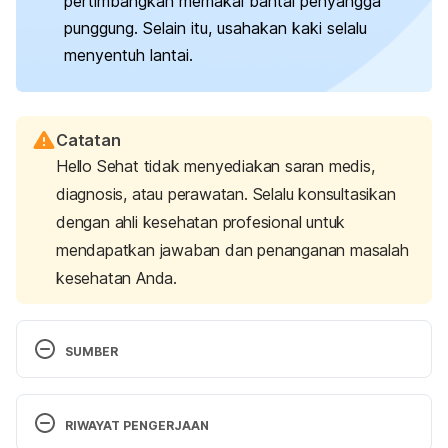
pertimbangkan memakai bantal penyangga
punggung. Selain itu, usahakan kaki selalu
menyentuh lantai.
Catatan
Hello Sehat tidak menyediakan saran medis,
diagnosis, atau perawatan. Selalu konsultasikan
dengan ahli kesehatan profesional untuk
mendapatkan jawaban dan penanganan masalah
kesehatan Anda.
SUMBER
Sitting risks: How harmful is too much 
sitting?
 (2022, July 13). Mayo Clinic. Retrieved 03 
RIWAYAT PENGERJAAN
August 2025, from 