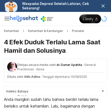
Waspadai Depresi Setelah Lahiran, Cek
Sekarang!
Kehamilan
Kehamilan & Kandungan
Prenatal
4 Efek Duduk Terlalu Lama Saat
Hamil dan Solusinya
Ditinjau secara medis oleh
dr. Damar Upahita
·
General
Practitioner
·
None
Ditulis oleh
Atifa Adlina
·
Tanggal diperbarui 15/08/2025
Indeks:
Bahaya
Durasi
Anda mungkin sudah tahu bahwa berdiri terlalu lama
Tips
berisiko untuk kehamilan. Lalu, bagaimana dengan