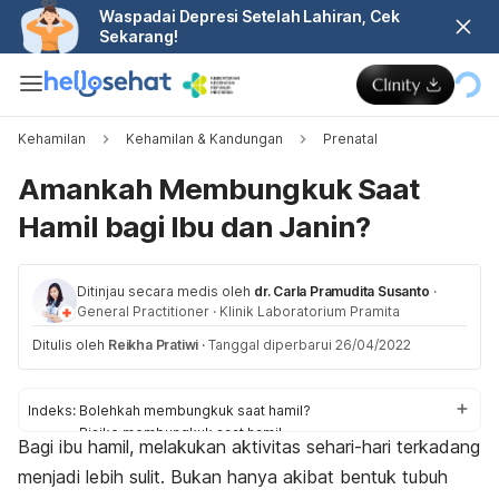
Waspadai Depresi Setelah Lahiran, Cek
Sekarang!
Kehamilan
Kehamilan & Kandungan
Prenatal
Amankah Membungkuk Saat
Hamil bagi Ibu dan Janin?
Ditinjau secara medis oleh
dr. Carla Pramudita Susanto
·
General Practitioner
·
Klinik Laboratorium Pramita
Ditulis oleh
Reikha Pratiwi
·
Tanggal diperbarui 26/04/2022
Indeks:
Bolehkah membungkuk saat hamil?
Risiko membungkuk saat hamil
Bagi ibu hamil, melakukan aktivitas sehari-hari terkadang
Cara aman membungkuk saat hamil
menjadi lebih sulit. Bukan hanya akibat bentuk tubuh