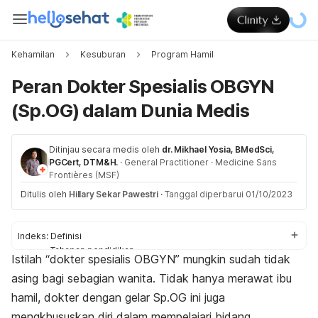
Kehamilan
Kesuburan
Program Hamil
Peran Dokter Spesialis OBGYN
(Sp.OG) dalam Dunia Medis
Ditinjau secara medis oleh
dr. Mikhael Yosia, BMedSci,
PGCert, DTM&H.
·
General Practitioner
·
Medicine Sans
Frontières (MSF)
Ditulis oleh
Hillary Sekar Pawestri
·
Tanggal diperbarui 01/10/2023
Indeks:
Definisi
Tahapan pendidikan
Istilah “dokter spesialis OBGYN” mungkin sudah tidak
Bidang perawatan
asing bagi sebagian wanita. Tidak hanya merawat ibu
Tes dan prosedur
Subspesialis
hamil, dokter dengan gelar Sp.OG ini juga
mengkhususkan diri dalam mempelajari bidang