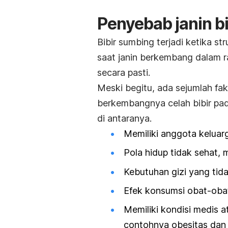
Penyebab janin b
Bibir sumbing terjadi ketika s
saat janin berkembang dalam ra
secara pasti.
Meski begitu, ada sejumlah fa
berkembangnya celah bibir pada
di antaranya.
M
emiliki anggota keluar
Pola hidup tidak sehat,
m
Kebutuhan gizi yang tida
Efek konsumsi obat-oba
Memiliki kondisi medis a
contohnya obesitas dan 