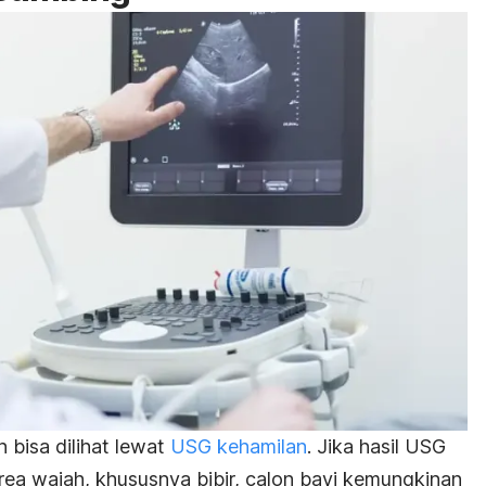
in bisa dilihat lewat
USG kehamilan
. Jika hasil USG
ea wajah, khususnya bibir, calon bayi kemungkinan