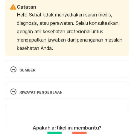
Catatan
Hello Sehat tidak menyediakan saran medis,
diagnosis, atau perawatan. Selalu konsultasikan
dengan ahli kesehatan profesional untuk
mendapatkan jawaban dan penanganan masalah
kesehatan Anda.
SUMBER
Reiland, H., & Slavin, J. (2015). Systematic review 
of pears and health. 
Nutrition Today
, 
50
(6), 301-
RIWAYAT PENGERJAAN
305. Retrieved 24 January 2024 from 
https://doi.org/10.1097/nt.0000000000000112
.
Versi Terbaru
Najafi, N., Khalkhali, H., Moghaddam Tabrizi, F., & 
01/02/2024
Zarrin, R. (2018). Major dietary patterns in relation 
Ditulis oleh 
Hillary Sekar Pawestri
Apakah artikel ini membantu?
to menstrual pain: A nested case control 
Ditinjau secara medis oleh
dr. Mikhael Yosia, 