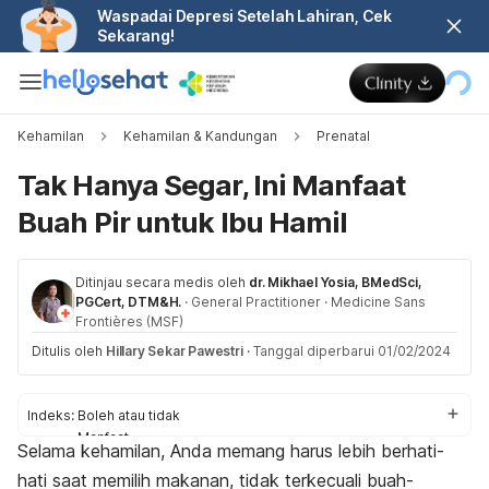
Waspadai Depresi Setelah Lahiran, Cek
Sekarang!
Kehamilan
Kehamilan & Kandungan
Prenatal
Tak Hanya Segar, Ini Manfaat
Buah Pir untuk Ibu Hamil
Ditinjau secara medis oleh
dr. Mikhael Yosia, BMedSci,
PGCert, DTM&H.
·
General Practitioner
·
Medicine Sans
Frontières (MSF)
Ditulis oleh
Hillary Sekar Pawestri
·
Tanggal diperbarui 01/02/2024
Indeks:
Boleh atau tidak
Manfaat
Selama kehamilan, Anda memang harus lebih berhati-
Aturan makan
hati saat memilih makanan, tidak terkecuali buah-