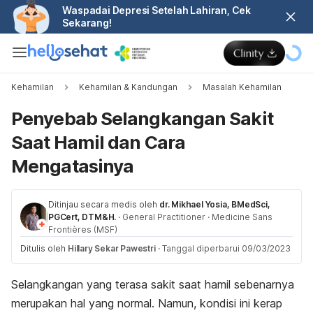
Waspadai Depresi Setelah Lahiran, Cek
Sekarang!
Kehamilan
Kehamilan & Kandungan
Masalah Kehamilan
Penyebab Selangkangan Sakit
Saat Hamil dan Cara
Mengatasinya
Ditinjau secara medis oleh
dr. Mikhael Yosia, BMedSci,
PGCert, DTM&H.
·
General Practitioner
·
Medicine Sans
Frontières (MSF)
Ditulis oleh
Hillary Sekar Pawestri
·
Tanggal diperbarui 09/03/2023
Selangkangan yang terasa sakit saat hamil sebenarnya
merupakan hal yang normal. Namun, kondisi ini kerap