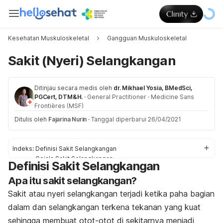
Kesehatan Muskuloskeletal
Gangguan Muskuloskeletal
Sakit (Nyeri) Selangkangan
Ditinjau secara medis oleh
dr. Mikhael Yosia, BMedSci,
PGCert, DTM&H.
·
General Practitioner
·
Medicine Sans
Frontières (MSF)
Ditulis oleh
Fajarina Nurin
·
Tanggal diperbarui 26/04/2021
Indeks:
Definisi Sakit Selangkangan
Gejala Sakit Selangkangan
Definisi Sakit Selangkangan
Penyebab Sakit Selangkangan
Apa itu sakit selangkangan?
Faktor Risiko Sakit Selangkangan
Pengobatan Sakit Selangkangan
Sakit atau nyeri selangkangan terjadi ketika paha bagian
Pengobatan di Rumah untuk Sakit Selangkangan
dalam dan selangkangan terkena tekanan yang kuat
sehingga membuat otot-otot di sekitarnya menjadi