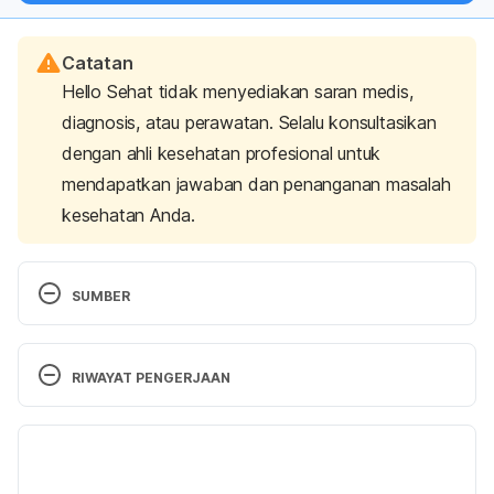
Catatan
Hello Sehat tidak menyediakan saran medis,
diagnosis, atau perawatan. Selalu konsultasikan
dengan ahli kesehatan profesional untuk
mendapatkan jawaban dan penanganan masalah
kesehatan Anda.
SUMBER
Ferri, F. F. (2012). 
Ferri’s Netter Patient Advisor E-
Book
. St. Louis, MO: Elsevier Health Sciences.
RIWAYAT PENGERJAAN
Groin Strain: Symptoms, Treatments, and Recovery 
Versi Terbaru
Time. (2020). Retrieved 28 February 2020, from 
https://www.healthline.com/health/groin-
26/04/2021