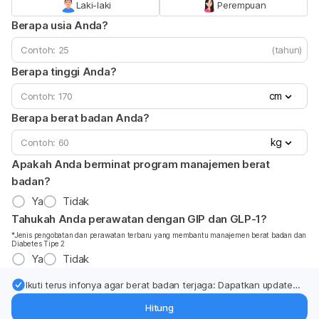
Laki-laki
Perempuan
Berapa usia Anda?
(tahun)
Berapa tinggi Anda?
cm
Berapa berat badan Anda?
kg
Apakah Anda berminat program manajemen berat
badan?
Ya
Tidak
Tahukah Anda perawatan dengan GIP dan GLP-1?
*Jenis pengobatan dan perawatan terbaru yang membantu manajemen berat badan dan
Diabetes Tipe 2
Ya
Tidak
Ikuti terus infonya agar berat badan terjaga: Dapatkan update
dari pakar mengenai dukungan dan perawatan berat badan
Hitung
langsung ke inbox Anda.