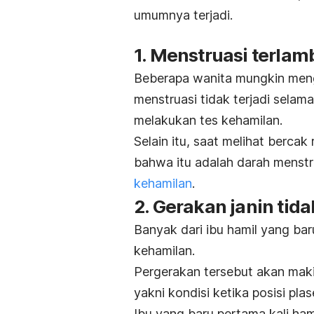
umumnya terjadi.
1. Menstruasi terlam
Beberapa wanita mungkin menga
menstruasi tidak terjadi selam
melakukan tes kehamilan.
Selain itu, saat melihat berca
bahwa itu adalah darah menst
kehamilan
.
2. Gerakan janin tida
Banyak dari ibu hamil yang ba
kehamilan.
Pergerakan tersebut akan makin 
yakni kondisi ketika posisi pla
Ibu yang baru pertama kali ham