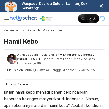
Waspadai Depresi Setelah Lahiran, Cek
Sekarang!
Kehamilan
Kehamilan & Kandungan
Hamil Kebo
Ditinjau secara medis oleh
dr. Mikhael Yosia, BMedSci,
PGCert, DTM&H.
·
General Practitioner
·
Medicine Sans
Frontières (MSF)
Ditulis oleh
Satria Aji Purwoko
·
Tanggal diperbarui 27/07/2025
Indeks:
Definisi
Ciri-ciri
Istilah hamil kebo menjadi bahan perbincangan
Dampak buruk
beberapa kalangan masyarakat di Indonesia. Namun,
apa sebenarnya arti dari hamil kebo? Apakah kondisi ini