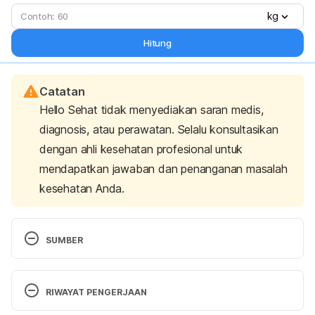
kg
Hitung
Catatan
Hello Sehat tidak menyediakan saran medis,
diagnosis, atau perawatan. Selalu konsultasikan
dengan ahli kesehatan profesional untuk
mendapatkan jawaban dan penanganan masalah
kesehatan Anda.
SUMBER
Brahms, B. V. (2010). 
Badminton Handbook: 
Training, Tactics, Competition
. Aachen: Meyer & 
RIWAYAT PENGERJAAN
Meyer Verlag