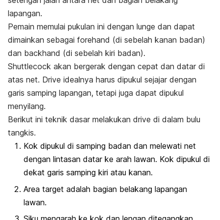
setengah jalan antara net dan bagian belakang
lapangan.
Pemain memulai pukulan ini dengan
lunge
dan dapat
dimainkan sebagai
forehand
(di sebelah kanan badan)
dan
backhand
(di sebelah kiri badan).
Shuttlecock
akan bergerak dengan cepat dan datar di
atas net. Drive idealnya harus dipukul sejajar dengan
garis samping lapangan, tetapi juga dapat dipukul
menyilang.
Berikut ini teknik dasar melakukan
drive
di dalam bulu
tangkis.
Kok dipukul di samping badan dan melewati net
dengan lintasan datar ke arah lawan. Kok dipukul di
dekat garis samping kiri atau kanan.
Area target adalah bagian belakang lapangan
lawan.
Siku mengarah ke kok dan lengan ditegangkan