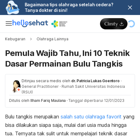
Bagaimana tips olahraga setelah cedera?
Tanya dokter di sini!
Kebugaran
Olahraga Lainnya
Pemula Wajib Tahu, Ini 10 Teknik
Dasar Permainan Bulu Tangkis
Ditinjau secara medis oleh
dr. Patricia Lukas Goentoro
·
General Practitioner
·
Rumah Sakit Universitas Indonesia
(RSUI)
Ditulis oleh
Ilham Fariq Maulana
·
Tanggal diperbarui 12/01/2023
Bulu tangkis merupakan
salah satu olahraga favorit
yang
bisa dilakukan siapa saja, mulai dari usia muda hingga
tua. Ternyata tak sulit untuk mempelajari teknik dasar