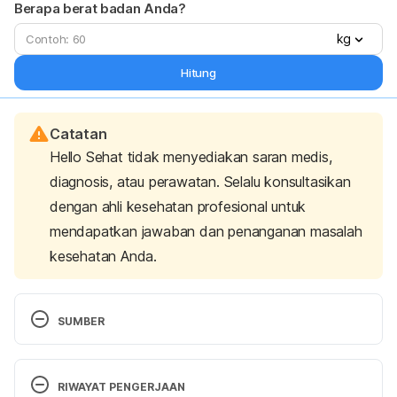
Berapa berat badan Anda?
kg
Hitung
Catatan
Hello Sehat tidak menyediakan saran medis,
diagnosis, atau perawatan. Selalu konsultasikan
dengan ahli kesehatan profesional untuk
mendapatkan jawaban dan penanganan masalah
kesehatan Anda.
SUMBER
Chang, C., Jeno, S., & Varacallo, M. (2021). 
Anatomy, Bony Pelvis and Lower Limb, Piriformis 
RIWAYAT PENGERJAAN
Muscle. 
Statpearls Publishing
. Retrieved from 