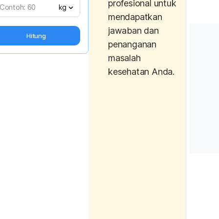
profesional untuk
The Tr
kg
mendapatkan
“Runner
jawaban dan
Other 
Hitung
of Runn
penanganan
Hopins
masalah
Retrie
kesehatan Anda.
https:
dicine.
ss-and
truth-
high-a
benefi
Siebers
Biederm
Bindila,
Fuss, J
Exerci