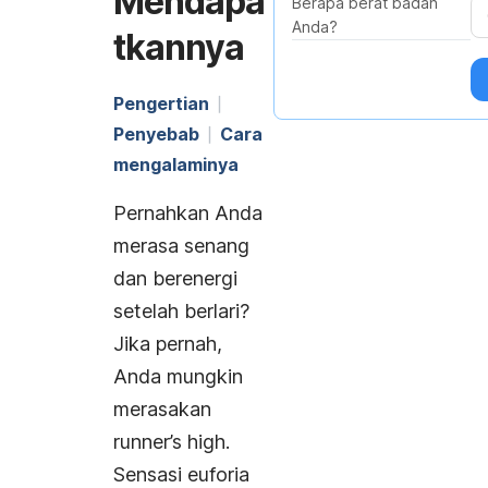
Mendapa
Berapa berat badan
Anda?
tkannya
Pengertian
Penyebab
Cara
mengalaminya
Pernahkan Anda
merasa senang
dan berenergi
setelah berlari?
Jika pernah,
Anda mungkin
merasakan
runner’s high
.
Sensasi euforia