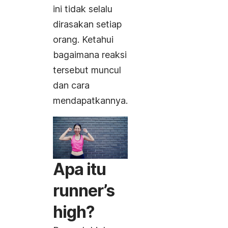
ini tidak selalu
dirasakan setiap
orang. Ketahui
bagaimana reaksi
tersebut muncul
dan cara
mendapatkannya.
Apa itu
runner’s
high
?