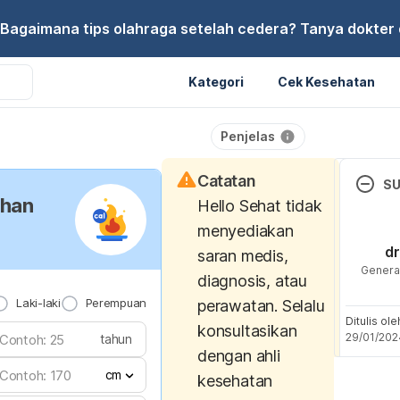
Bagaimana tips olahraga setelah cedera? Tanya dokter di
Kategori
Cek Kesehatan
Penjelas
Catatan
S
uhan
Hello Sehat tidak
Boynton
menyediakan
What Is
dr
saran medis,
– and 
General
diagnosis, atau
Get On
Laki-laki
Perempuan
perawatan. Selalu
Ditulis ol
https:/
konsultasikan
29/01/202
tahun
edicin
dengan ahli
se/run
cm
kesehatan