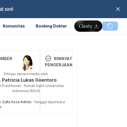
 sini!
Komunitas
Booking Dokter
Memuat...
UMBER
RIWAYAT
PENGERJAAN
, E. (2021). 
Ditinjau secara medis oleh
Versi 
 a Runner’s High 
. Patricia Lukas Goentoro
Terbar
How Can You 
 Practitioner · Rumah Sakit Universitas
u
e? Retrieved 23 
Indonesia (RSUI)
January 2024, from 
29/01/2
eh
Zulfa Azza Adhini
·
Tanggal diperbarui
/rightasrain.uwm
024
4
e.org/body/exerci
Ditulis 
ners-high
oleh 