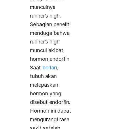
munculnya
runner’s high
.
Sebagian
peneliti
menduga bahwa
runner’s high
muncul akibat
hormon endorfin.
Saat
berlari
,
tubuh akan
melepaskan
hormon yang
disebut endorfin.
Hormon ini dapat
mengurangi rasa
sakit setelah