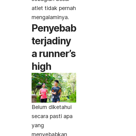
atlet tidak pernah
mengalaminya.
Penyebab
terjadiny
a
runner’s
high
Belum diketahui
secara pasti apa
yang
menyebabkan