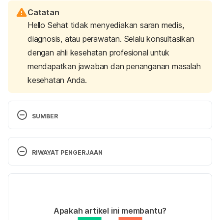
Catatan
Hello Sehat tidak menyediakan saran medis,
diagnosis, atau perawatan. Selalu konsultasikan
dengan ahli kesehatan profesional untuk
mendapatkan jawaban dan penanganan masalah
kesehatan Anda.
SUMBER
The 7 Worst Foods for Your Brain. 
https://www.healthline.com/nutrition/worst-foods-
RIWAYAT PENGERJAAN
for-your-brain
 Diakses pada 18 April 2018. 
Versi Terbaru
These Are the 9 Worst Foods for Your Brain. 
https://www.rd.com/health/healthy-eating/worst-
21/06/2021
foods-brain/
 Diakses pada 18 April 2018. 
Ditulis oleh 
Karinta Ariani Setiaputri
Apakah artikel ini membantu?
Ditinjau secara medis oleh
dr. Yusra Firdaus