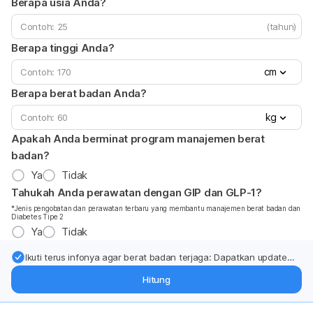
Berapa usia Anda?
(tahun)
Berapa tinggi Anda?
cm
Berapa berat badan Anda?
kg
Apakah Anda berminat program manajemen berat
badan?
Ya
Tidak
Tahukah Anda perawatan dengan GIP dan GLP-1?
*Jenis pengobatan dan perawatan terbaru yang membantu manajemen berat badan dan
Diabetes Tipe 2
Ya
Tidak
Ikuti terus infonya agar berat badan terjaga: Dapatkan update
dari pakar mengenai dukungan dan perawatan berat badan
Hitung
langsung ke inbox Anda.