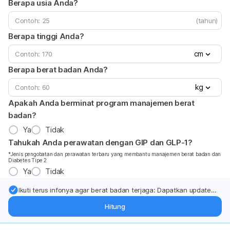
Berapa usia Anda?
(tahun)
Berapa tinggi Anda?
cm
Berapa berat badan Anda?
kg
Apakah Anda berminat program manajemen berat
badan?
Ya
Tidak
Tahukah Anda perawatan dengan GIP dan GLP-1?
*Jenis pengobatan dan perawatan terbaru yang membantu manajemen berat badan dan
Diabetes Tipe 2
Ya
Tidak
Ikuti terus infonya agar berat badan terjaga: Dapatkan update
dari pakar mengenai dukungan dan perawatan berat badan
Hitung
langsung ke inbox Anda.