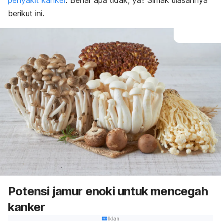
penyakit kanker
. Benar apa tidak, ya? Simak ulasannya
berikut ini.
Potensi jamur enoki untuk mencegah
kanker
Iklan