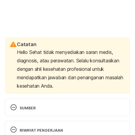
Catatan
Hello Sehat tidak menyediakan saran medis,
diagnosis, atau perawatan. Selalu konsultasikan
dengan ahli kesehatan profesional untuk
mendapatkan jawaban dan penanganan masalah
kesehatan Anda.
SUMBER
Cholesterol-Lowering Supplements May be Helpful. 
Retrieved 18 June 2020, from  
RIWAYAT PENGERJAAN
https://www.mayoclinic.org/diseases-