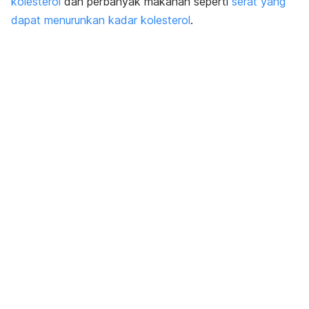
kolesterol
dan perbanyak makanan seperti
serat yang
dapat menurunkan kadar kolesterol
.