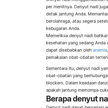
per menitnya. Denyut nadi jug
detak jantung Anda. Memantau 
berolahraga, atau segera sete
kebugaran Anda.
Memeriksa denyut nadi bahk
kesehatan yang sedang Anda al
dapat disebabkan oleh
anemia
pemakaian obat-obatan tertent
Sementara itu, denyut nadi ya
obat-obatan yang berhubungan 
blockers. Dalam keadaan daru
apakah jantung memompa cuku
Berapa denyut na
Denyut nadi dapat bervariasi a