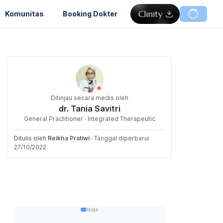
Komunitas
Booking Dokter
Ditinjau secara medis oleh
dr. Tania Savitri
General Practitioner · Integrated Therapeutic
Ditulis oleh
Reikha Pratiwi
·
Tanggal diperbarui
27/10/2022
Iklan