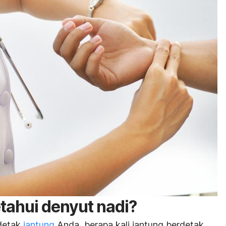
ahui denyut nadi?
detak
jantung
Anda, berapa kali jantung berdetak