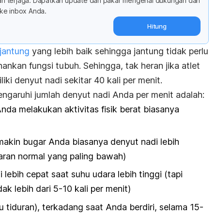
adan terjaga: Dapatkan update dari pakar mengenai dukungan dan
ke inbox Anda.
Hitung
 jantung
yang lebih baik sehingga jantung tidak perlu
nkan fungsi tubuh. Sehingga, tak heran jika atlet
iki denyut nadi sekitar 40 kali per menit.
garuhi jumlah denyut nadi Anda per menit adalah:
Anda melakukan aktivitas fisik berat biasanya
makin bugar Anda biasanya denyut nadi lebih
aran normal yang paling bawah)
i lebih cepat saat suhu udara lebih tinggi (tapi
k lebih dari 5-10 kali per menit)
au tiduran), terkadang saat Anda berdiri, selama 15-