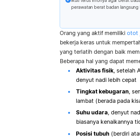
Ikuti terus infonya agar berat b
perawatan berat badan langsung 
Orang yang aktif memiliki
otot
bekerja keras untuk mempertaha
yang terlatih dengan baik memil
Beberapa hal yang dapat memen
Aktivitas fisik
, setelah 
denyut nadi lebih cepat
Tingkat kebugaran
, se
lambat (berada pada kis
Suhu udara
, denyut nad
biasanya kenaikannya tida
Posisi tubuh
(berdiri at