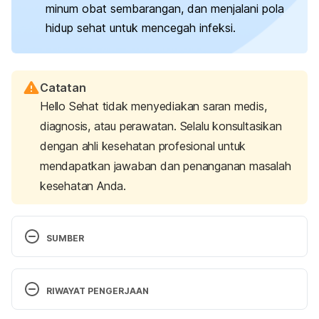
minum obat sembarangan, dan menjalani pola
hidup sehat untuk mencegah infeksi.
Catatan
Hello Sehat tidak menyediakan saran medis,
diagnosis, atau perawatan. Selalu konsultasikan
dengan ahli kesehatan profesional untuk
mendapatkan jawaban dan penanganan masalah
kesehatan Anda.
SUMBER
Antimicrobial resistance: Does stopping a course of 
antibiotics early lead to antibiotic resistance?
RIWAYAT PENGERJAAN
(2020). World Health Organization. Retrieved 
March 21, 2025, from 
https://www.who.int/news-
Versi Terbaru