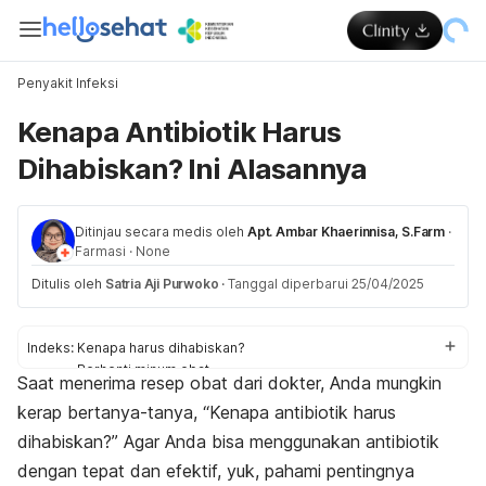
Penyakit Infeksi
Kenapa Antibiotik Harus
Dihabiskan? Ini Alasannya
Ditinjau secara medis oleh
Apt. Ambar Khaerinnisa, S.Farm
·
Farmasi
·
None
Ditulis oleh
Satria Aji Purwoko
·
Tanggal diperbarui 25/04/2025
Indeks:
Kenapa harus dihabiskan?
Berhenti minum obat
Saat menerima resep obat dari dokter, Anda mungkin
Tips mencegah efek samping
kerap bertanya-tanya, “Kenapa antibiotik harus
dihabiskan?” Agar Anda bisa menggunakan antibiotik
dengan tepat dan efektif
, yuk, pahami pentingnya