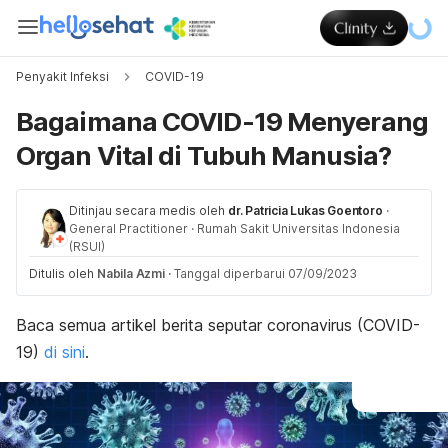
Penyakit Infeksi
COVID-19
Bagaimana COVID-19 Menyerang
Organ Vital di Tubuh Manusia?
Ditinjau secara medis oleh
dr. Patricia Lukas Goentoro
·
General Practitioner
·
Rumah Sakit Universitas Indonesia
(RSUI)
Ditulis oleh
Nabila Azmi
·
Tanggal diperbarui 07/09/2023
Baca se
mua artikel berita seputar coronavirus (COVID-
19)
di sini
.