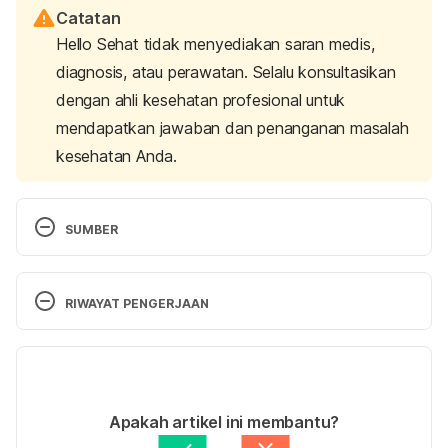
Catatan
Hello Sehat tidak menyediakan saran medis,
diagnosis, atau perawatan. Selalu konsultasikan
dengan ahli kesehatan profesional untuk
mendapatkan jawaban dan penanganan masalah
kesehatan Anda.
SUMBER
CDC. (2020). Interim Clinical Guidance for 
Management of Patients with Confirmed 
RIWAYAT PENGERJAAN
Coronavirus Disease 2019 (COVID-19). Retrieved 
March 2 2020, from 
Versi Terbaru
https://www.cdc.gov/coronavirus/2019-
ncov/hcp/clinical-guidance-management-
07/09/2023
patients.html
Ditulis oleh 
Nabila Azmi
Apakah artikel ini membantu?
Ditinjau secara medis oleh
dr. Patricia Lukas 