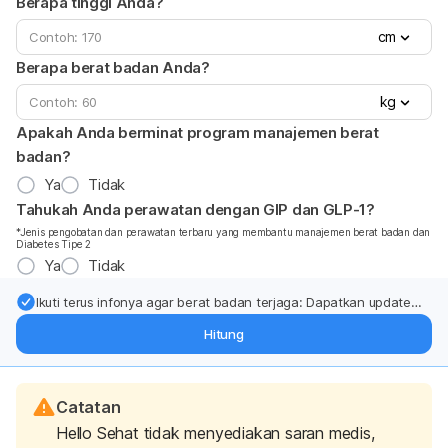
Berapa tinggi Anda?
cm
Berapa berat badan Anda?
kg
Apakah Anda berminat program manajemen berat
badan?
Ya
Tidak
Tahukah Anda perawatan dengan GIP dan GLP-1?
*Jenis pengobatan dan perawatan terbaru yang membantu manajemen berat badan dan
Diabetes Tipe 2
Ya
Tidak
Ikuti terus infonya agar berat badan terjaga: Dapatkan update
dari pakar mengenai dukungan dan perawatan berat badan
Hitung
langsung ke inbox Anda.
Catatan
Hello Sehat tidak menyediakan saran medis,