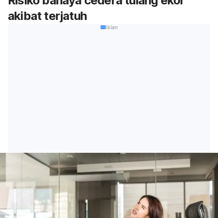
Risiko bahaya cedera tulang ekor
akibat terjatuh
Iklan