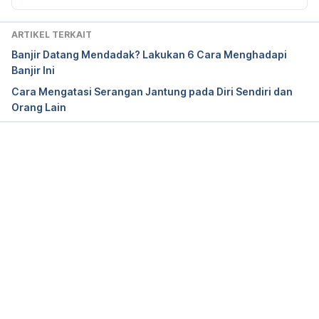
2022, from 
https://www.savethechildren.org/us/charity-
ARTIKEL TERKAIT
stories/tsunami-tips
Banjir Datang Mendadak? Lakukan 6 Cara Menghadapi
Banjir Ini
Cara Mengatasi Serangan Jantung pada Diri Sendiri dan
Orang Lain
Memuat...