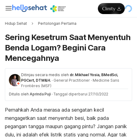
Hidup Sehat
Pertolongan Pertama
Sering Kesetrum Saat Menyentuh
Benda Logam? Begini Cara
Mencegahnya
Ditinjau secara medis oleh
dr. Mikhael Yosia, BMedSci,
PGCert, DTM&H.
·
General Practitioner
·
Medicine Sans
Frontières (MSF)
Ditulis oleh
Aprinda Puji
·
Tanggal diperbarui 27/10/2022
Pernahkah Anda merasa ada sengatan kecil
mengagetkan saat menyentuh besi, baik pada
pegangan tangga maupun gagang pintu? Jangan panik
dulu, ini adalah efek listrik statis yang normal. Agar tak