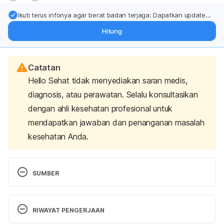
Ikuti terus infonya agar berat badan terjaga: Dapatkan update
dari pakar mengenai dukungan dan perawatan berat badan
Hitung
langsung ke inbox Anda.
Catatan
Hello Sehat tidak menyediakan saran medis,
diagnosis, atau perawatan. Selalu konsultasikan
dengan ahli kesehatan profesional untuk
mendapatkan jawaban dan penanganan masalah
kesehatan Anda.
SUMBER
Main Cleaning Solution. How to stay safe from 
electricity during a flood. Retrieved 2 January 2020, 
RIWAYAT PENGERJAAN
from 
https://maincleaning.com/how-to-stay-safe-