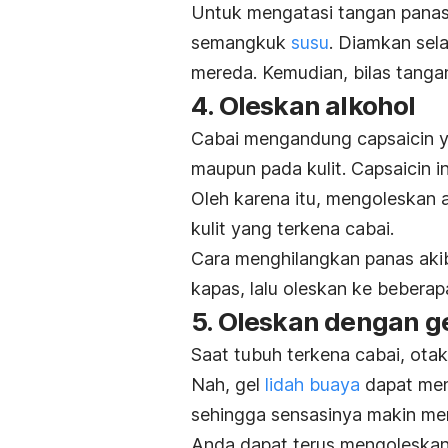
Untuk mengatasi tangan panas
semangkuk
susu
. Diamkan sel
mereda. Kemudian, bilas tangan
4. Oleskan alkohol
Cabai mengandung
capsaicin
y
maupun pada kulit.
Capsaicin
in
Oleh karena itu, mengoleskan 
kulit yang terkena cabai.
Cara menghilangkan panas akib
kapas, lalu oleskan ke beberap
5. Oleskan dengan ge
Saat tubuh terkena cabai, otak
Nah, gel
lidah buaya
dapat men
sehingga sensasinya makin me
Anda dapat terus mengoleskan 