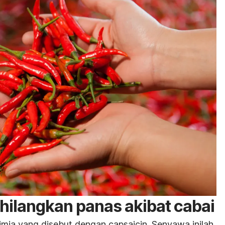
hilangkan panas akibat cabai
mia yang disebut dengan
capsaicin
. Senyawa inilah