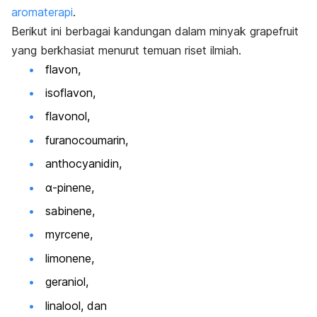
aromaterapi
.
Berikut ini berbagai kandungan dalam minyak
grapefruit
yang berkhasiat menurut temuan riset ilmiah.
flavon,
isoflavon,
flavonol,
furanocoumarin,
anthocyanidin,
α-pinene
,
sabinene
,
myrcene
,
limonene
,
geraniol
,
linalool
, dan