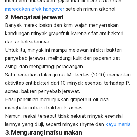
membantu meredakan gejala mabuk kendaraan dan
meredakan efek
hangover
setelah minum alkohol.
2. Mengatasi jerawat
Banyak merek losion dan krim wajah menyertakan
kandungan minyak
grapefruit
karena sifat antibakteri
dan antioksidannya.
Untuk itu, minyak ini mampu melawan infeksi bakteri
penyebab jerawat, melindungi kulit dari paparan zat
asing, dan mengurangi peradangan.
Satu penelitian dalam jurnal
Molecules
(2010) memantau
aktivitas antibakteri dari 10 minyak esensial terhadap
P.
acnes
, bakteri penyebab jerawat.
Hasil penelitian menunjukkan
grapefruit oil
bisa
menghalau infeksi bakteri
P. acnes
.
Namun, reaksi tersebut tidak sekuat minyak esensial
lainnya yang diuji, seperti minyak
thyme
dan
kayu manis
.
3. Mengurangi nafsu makan