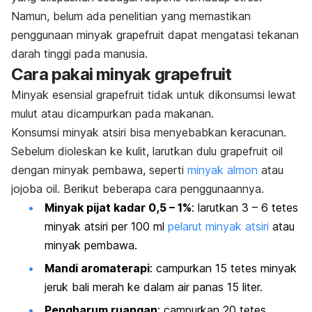
Namun, belum ada penelitian yang memastikan
penggunaan minyak
grapefruit
dapat mengatasi tekanan
darah tinggi pada manusia.
Cara pakai minyak
grapefruit
Minyak esensial
grapefruit
tidak untuk dikonsumsi lewat
mulut atau dicampurkan pada makanan.
Konsumsi minyak atsiri bisa menyebabkan keracunan.
Sebelum dioleskan ke kulit, larutkan dulu
grapefruit oil
dengan minyak pembawa, seperti
minyak almon
atau
jojoba oil
.
Berikut beberapa cara penggunaannya.
Minyak pijat kadar 0,5 – 1%
: larutkan 3 – 6 tetes
minyak atsiri per 100 ml
pelarut minyak atsiri
atau
minyak pembawa.
Mandi aromaterapi
: campurkan 15 tetes minyak
jeruk bali merah ke dalam air panas 15 liter.
Pengharum ruangan
: campurkan 20 tetes