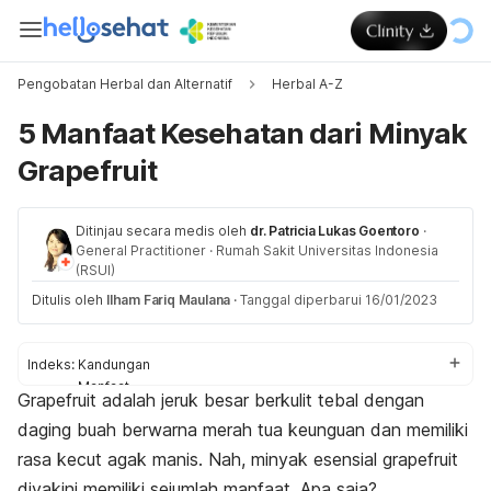
Pengobatan Herbal dan Alternatif
Herbal A-Z
5 Manfaat Kesehatan dari Minyak
Grapefruit
Ditinjau secara medis oleh
dr. Patricia Lukas Goentoro
·
General Practitioner
·
Rumah Sakit Universitas Indonesia
(RSUI)
Ditulis oleh
Ilham Fariq Maulana
·
Tanggal diperbarui 16/01/2023
Indeks:
Kandungan
Manfaat
Grapefruit
adalah jeruk besar berkulit tebal dengan
Cara pakai
daging buah berwarna merah tua keunguan dan memiliki
Efek samping
rasa kecut agak manis. Nah, minyak esensial
grapefruit
diyakini memiliki sejumlah manfaat. Apa saja?