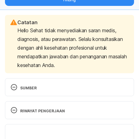
langsung ke inbox Anda.
Catatan
Hello Sehat tidak menyediakan saran medis,
diagnosis, atau perawatan. Selalu konsultasikan
dengan ahli kesehatan profesional untuk
mendapatkan jawaban dan penanganan masalah
kesehatan Anda.
SUMBER
Deng, W., Liu, K., Cao, S., Sun, J., Zhong, B., & Chun, 
J. (2020). Chemical Composition, Antimicrobial, 
RIWAYAT PENGERJAAN
Antioxidant, and Antiproliferative Properties of 
Grapefruit Essential Oil Prepared by Molecular 
Versi Terbaru
Distillation. 
Molecules (Basel, Switzerland)
, 
25
(1), 
217. https://doi.org/10.3390/molecules25010217
16/01/2023